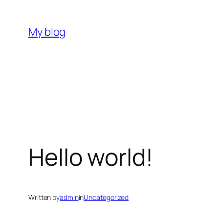
İçeriğe
geç
My blog
Hello world!
Written by
admin
in
Uncategorized